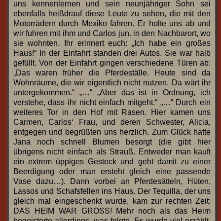
uns kennenlernen und sein neunjähriger Sohn sei
ebenfalls heißdrauf diese Leute zu sehen, die mit den
Motorrädern durch Mexiko fahren. Er holte uns ab und
wir fuhren mit ihm und Carlos jun. in den Nachbarort, wo
sie wohnten. Ihr erinnert euch: „Ich habe ein großes
Haus!“ In der Einfahrt standen drei Autos. Sie war halb
gefüllt. Von der Einfahrt gingen verschiedene Türen ab:
„Das waren früher die Pferdeställe. Heute sind da
Wohnräume, die wir eigentlich nicht nutzen. Da wärt ihr
untergekommen.“ „…“ „Aber das ist in Ordnung, ich
verstehe, dass ihr nicht einfach mitgeht.“ „…“ Durch ein
weiteres Tor in den Hof mit Rasen. Hier kamen uns
Carmen, Carlos‘ Frau, und deren Schwester, Alicia,
entgegen und begrüßten uns herzlich. Zum Glück hatte
Jana noch schnell Blumen besorgt (die gibt hier
übrigens nicht einfach als Strauß. Entweder man kauft
ein extrem üppiges Gesteck und geht damit zu einer
Beerdigung oder man ersteht gleich eine passende
Vase dazu…). Dann vorbei an Pferdesätteln, Hüten,
Lassos und Schafsfellen ins Haus. Der Tequilla, der uns
gleich mal eingeschenkt wurde, kam zur rechten Zeit:
DAS HEIM WAR GROSS! Mehr noch als das Heim
begeisterte allerdings, was folgte. Es wurde viel erzählt.