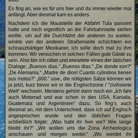
Es fing an, wie es für uns hier und da immer wieder mal
anfängt. Aber diesmal kam es anders.
Nachdem ich die Mautstelle der Abfahrt Tula passiert
hatte und mich eigentlich an die Fahrbahnseite stellen
wollte, um auf die Durchfahrt der anderen zu warten,
winkte von der anderen Straßenseite schüchtern ein
schnauzbärtiger Mexikaner, ich solle doch mal zu ihm
kommen. Wir versuchen in solchen Fällen gute Gäste zu
sein. Also bin ich rüber und erwartete einen der üblichen
Dialoge: „Buenos dias.“ „Buenos dias.“ „De donde son?“
„De Alemania.“ „Madre de dios! Cuanto cylindros tienen
sus motos?“ „600.” usw., die nötigsten Sätze können wir
ja jetzt, kurz bevor wir in die Englischzone / “zivilisierte
Welt“ wechseln. Meistens gehört dann noch ein „Ich fahr
auch Motorrad und war schon in den USA, Kanada,
Guatemala und Argentinien“ dazu. So fing‘s auch
diesmal an, mit dem Unterschied, dass ich auf Englisch
angesprochen wurde und den üblichen Fragen
schließlich folgte: „Was habt ihr hier vor? Wie lange
bleibt ihr?“ „Wir wollen uns die Zona Archeologica
anschauen und morgen weiter.“ „Wo werdet ihr