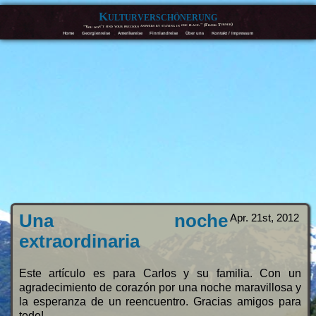
Kulturverschönerung
"You won't find your precious answers by staying in one place." (Frank Turner)
Home
Georgienreise
Amerikareise
Finnlandreise
Über uns
Kontakt / Impressum
Una noche
Apr. 21st, 2012
extraordinaria
Este artículo es para Carlos y su familia. Con un
agradecimiento de corazón por una noche maravillosa y
la esperanza de un reencuentro. Gracias amigos para
todo!