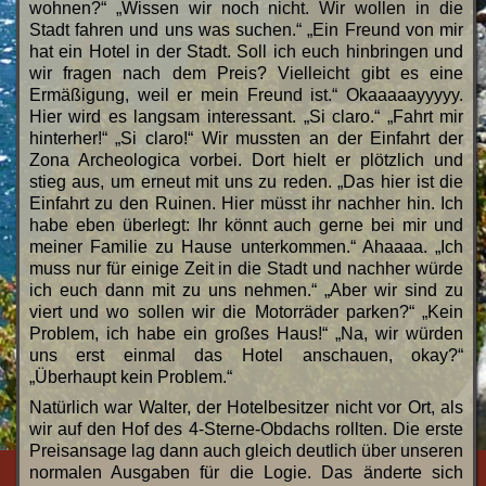
wohnen?“ „Wissen wir noch nicht. Wir wollen in die
Stadt fahren und uns was suchen.“ „Ein Freund von mir
hat ein Hotel in der Stadt. Soll ich euch hinbringen und
wir fragen nach dem Preis? Vielleicht gibt es eine
Ermäßigung, weil er mein Freund ist.“ Okaaaaayyyyy.
Hier wird es langsam interessant. „Si claro.“ „Fahrt mir
hinterher!“ „Si claro!“ Wir mussten an der Einfahrt der
Zona Archeologica vorbei. Dort hielt er plötzlich und
stieg aus, um erneut mit uns zu reden. „Das hier ist die
Einfahrt zu den Ruinen. Hier müsst ihr nachher hin. Ich
habe eben überlegt: Ihr könnt auch gerne bei mir und
meiner Familie zu Hause unterkommen.“ Ahaaaa. „Ich
muss nur für einige Zeit in die Stadt und nachher würde
ich euch dann mit zu uns nehmen.“ „Aber wir sind zu
viert und wo sollen wir die Motorräder parken?“ „Kein
Problem, ich habe ein großes Haus!“ „Na, wir würden
uns erst einmal das Hotel anschauen, okay?“
„Überhaupt kein Problem.“
Natürlich war Walter, der Hotelbesitzer nicht vor Ort, als
wir auf den Hof des 4-Sterne-Obdachs rollten. Die erste
Preisansage lag dann auch gleich deutlich über unseren
normalen Ausgaben für die Logie. Das änderte sich