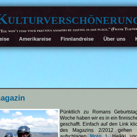
Kulturverschönerun
You won't find your precious answers by staying in one place." (Frank Turne
eise
Amerikareise
Finnlandreise
Über uns
agazin
Pünktlich zu Romans Geburtsta
Woche haben wir es in ein finnisc
geschafft. Einfach auf den Link kl
des Magazins 2/2012 gehen 
aufschlagen
Moto 1
. Heikki un