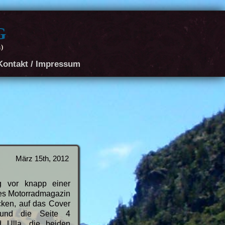
g
r)
Kontakt / Impressum
März 15th, 2012
g vor knapp einer
hes Motorradmagazin
icken, auf das Cover
und die Seite 4
d Ulla, die beiden