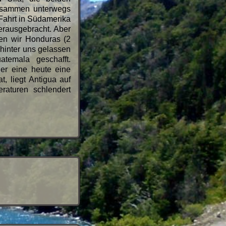
zusammen unterwegs
 Fahrt in Südamerika
herausgebracht. Aber
ben wir Honduras (2
hinter uns gelassen
temala geschafft.
er eine heute eine
, liegt Antigua auf
aturen schlendert