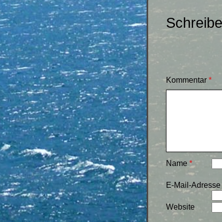
Schreib
Kommentar
*
Name
*
E-Mail-Adress
Website