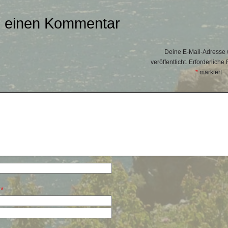
e einen Kommentar
Deine E-Mail-Adresse w
veröffentlicht.
Erforderliche 
*
markiert
e
*