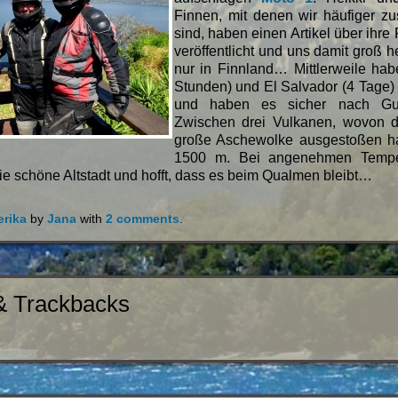
Finnen, mit denen wir häufiger 
sind, haben einen Artikel über ihre
veröffentlicht und uns damit groß 
nur in Finnland… Mittlerweile ha
Stunden) und El Salvador (4 Tage) 
und haben es sicher nach Gua
Zwischen drei Vulkanen, wovon d
große Aschewolke ausgestoßen hat
1500 m. Bei angenehmen Temper
e schöne Altstadt und hofft, dass es beim Qualmen bleibt…
erika
by
Jana
with
2 comments
.
& Trackbacks