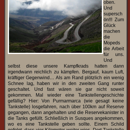
oben.
Und
supersch
ön!!! Zum
Glück
machen
die
Mopeds
die Arbeit
für uns.
Und
selbst diese unsere Kampfkrads hatten dann
irgendwann reichlich zu kämpfen. Bergauf, kaum Luft,
kräftiger Gegenwind… Als am Rand plötzlich ein wenig
Schnee lag, haben wir in den zweiten Gang runter
geschaltet. Und fast wären sie gar nicht soweit
gekommen. Mal wieder eine Tankstellengeschichte
gefällig? Hier: Von Purmarmarca (wie gesagt keine
Tankstelle) losgefahren, nach über 100km auf Reserve
gegangen, dann angehalten und die Reservekanister in
die Tanks gefüllt. Schließlich in Susques angekommen,
wo es eine Tankstelle geben sollte. Einem Schild
gefolgt, dass vier Kilometer weiter wies. Dort Tankstelle