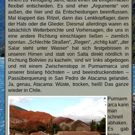
flexibel entscheiden. Es sind eher „Argumente“ von
außen, die hier und da Entscheidungen beeinflussen.
Mal klappert das Ritzel, dann das Lenkkopflager, dann
der Hals oder die Glieder. Diesmal allerdings waren es
tatsächlich Wetterberichte und Vorhersagen, die uns in
eine andere Richtung einschlagen ließen – ziemlich
spontan. „Schlechte Straßen“, „Regen“, „richtig kalt“, „der
Salar steht unter Wasser“ hat sich festgebissen in
unseren Hirnen und statt von Salta direkt nördlich in
Richtung Bolivien zu kacheln, sind wir links abgebogen
und mit einem Zwischenstopp in Purmarmarca und
unserer bislang höchsten – und beeindruckendsten –
Passüberquerung in San Pedro de Atacama gelandet.
Ja, genau, Atacama: Wüste, trocken, heiß! Das ganze
wieder in Chile.
Purmarm
arca kann
man
schnell
abhaken.
Es gab
keine