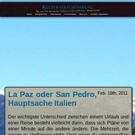
Kulturverschönerung
"You won't find your precious answers by staying in one place." (Frank Turner)
Home
Georgienreise
Amerikareise
Finnlandreise
Über uns
Kontakt / Impressum
La Paz oder San Pedro,
Feb. 18th, 2011
Hauptsache Italien
Der wichtigste Unterschied zwischen einem Urlaub und
einer Reise besteht vielleicht darin, dass sich Pläne von
einer Minute auf die andere ändern. Die Mehrzeit, die
einem zu Verfügung steht, lässt einen da einigermaßen